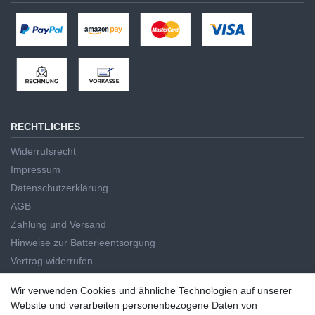
RECHTLICHES
Widerrufsrecht
Impressum
Datenschutzerklärung
AGB
Zahlung und Versand
Hinweise zur Batterieentsorgung
Vertrag widerrufen
HAUPTKATEGORIEN
Wir verwenden Cookies und ähnliche Technologien auf unserer
Wir verwenden Cookies und ähnliche Technologien auf unserer
Website und verarbeiten personenbezogene Daten von
Handwerkzeug