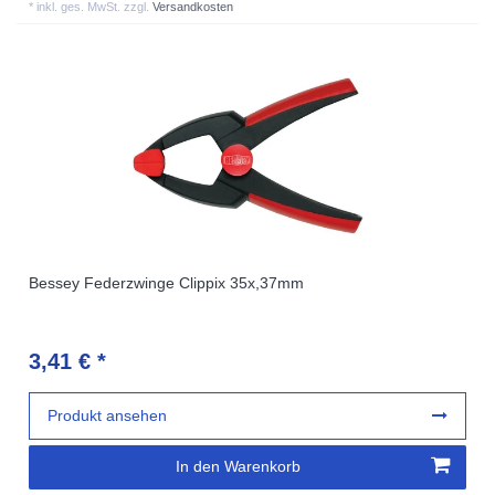
*
inkl. ges. MwSt.
zzgl.
Versandkosten
Bessey Federzwinge Clippix 35x,37mm
3,41 € *
Produkt ansehen
In den Warenkorb