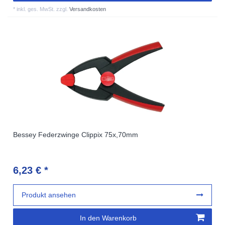
*
inkl. ges. MwSt.
zzgl.
Versandkosten
Bessey Federzwinge Clippix 75x,70mm
6,23 € *
Produkt ansehen
In den Warenkorb