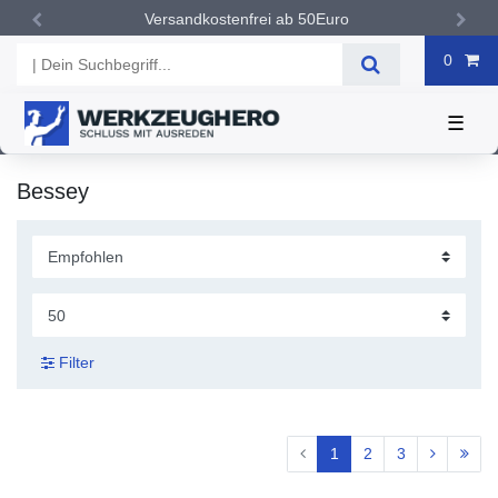
Versandkostenfrei ab 50Euro
0
☰
Bessey
Filter
1
2
3