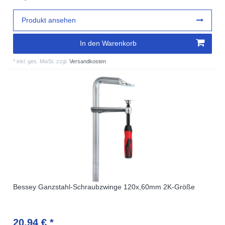
Produkt ansehen
In den Warenkorb
*
inkl. ges. MwSt.
zzgl.
Versandkosten
Bessey Ganzstahl-Schraubzwinge 120x,60mm 2K-Größe
20,94 € *