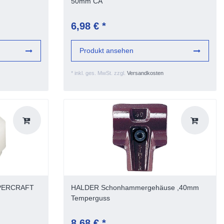
50mm CA
6,98 € *
Produkt ansehen
*
inkl. ges. MwSt.
zzgl.
Versandkosten
UPERCRAFT
HALDER Schonhammergehäuse ,40mm
Temperguss
8,68 € *