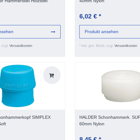
 Hammerstiel Holzstiel
40mm Nylon
6,02 € *
nsehen
Produkt ansehen
.
zzgl.
Versandkosten
*
inkl. ges. MwSt.
zzgl.
Versandkosten
onhammerkopf SIMPLEX
HALDER Schonhammerk. S
oft
60mm Nylon
8,45 € *