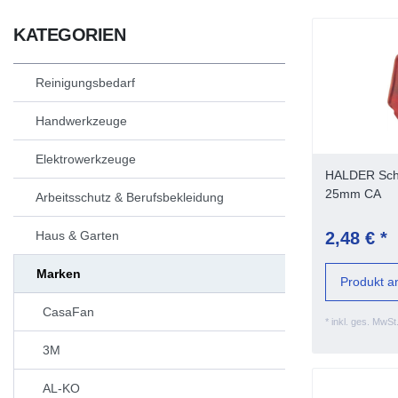
KATEGORIEN
Reinigungsbedarf
Handwerkzeuge
Elektrowerkzeuge
HALDER Sch
25mm CA
Arbeitsschutz & Berufsbekleidung
Haus & Garten
2,48 € *
Marken
Produkt a
CasaFan
*
inkl. ges. MwSt
3M
AL-KO