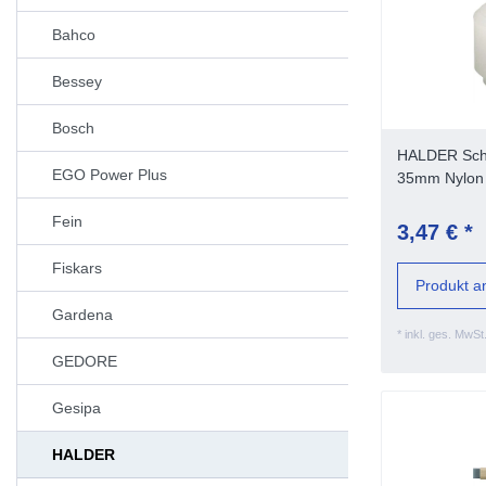
Bahco
Bessey
Bosch
HALDER Sc
EGO Power Plus
35mm Nylon
Fein
3,47 € *
Fiskars
Produkt a
Gardena
*
inkl. ges. MwSt
GEDORE
Gesipa
HALDER