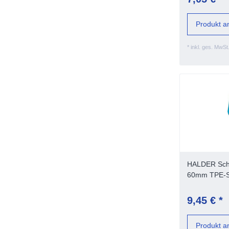
Produkt a
*
inkl. ges. MwSt
HALDER Sch
60mm TPE-S
9,45 € *
Produkt a