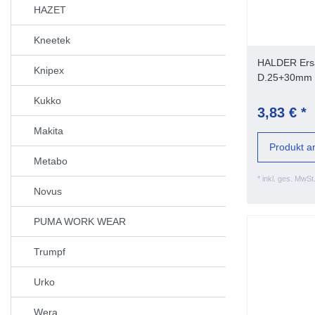
HAZET
Kneetek
HALDER Ersa
Knipex
D.25+30mm
Kukko
3,83 € *
Makita
Produkt a
Metabo
*
inkl. ges. MwSt
Novus
PUMA WORK WEAR
Trumpf
Urko
Wera