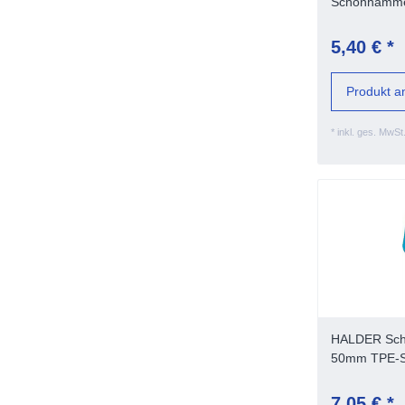
Schonhammer
5,40 € *
Produkt a
*
inkl. ges. MwSt
HALDER Sch
50mm TPE-S
7,05 € *