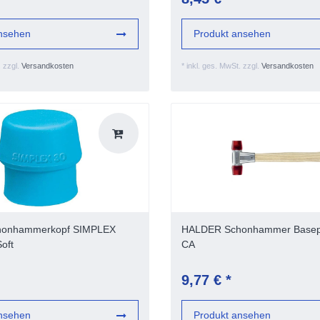
nsehen
Produkt ansehen
.
zzgl.
Versandkosten
*
inkl. ges. MwSt.
zzgl.
Versandkosten
onhammerkopf SIMPLEX
HALDER Schonhammer Base
oft
CA
9,77 € *
nsehen
Produkt ansehen