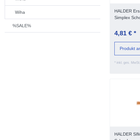
HALDER Ersa
Wiha
Simplex Sch
Material
%SALE%
4,81 € *
Produkt a
*
inkl. ges. MwSt
HALDER SIMP