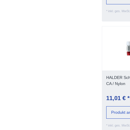
*
inkl. ges. MwSt
HALDER Sch
CA / Nylon
11,01 € *
Produkt a
*
inkl. ges. MwSt