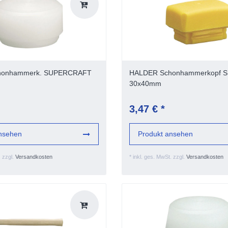
honhammerk. SUPERCRAFT
HALDER Schonhammerkopf 
30x40mm
3,47 € *
nsehen
Produkt ansehen
.
zzgl.
Versandkosten
*
inkl. ges. MwSt.
zzgl.
Versandkosten