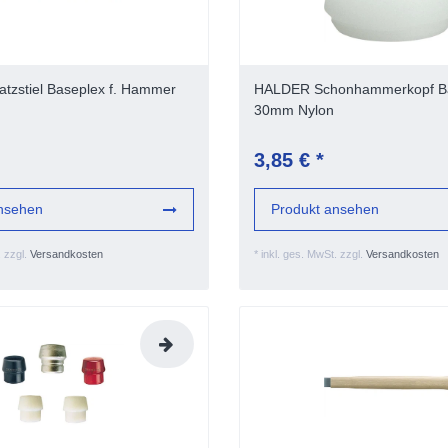
tzstiel Baseplex f. Hammer
HALDER Schonhammerkopf B
30mm Nylon
3,85 € *
nsehen
Produkt ansehen
.
zzgl.
Versandkosten
*
inkl. ges. MwSt.
zzgl.
Versandkosten