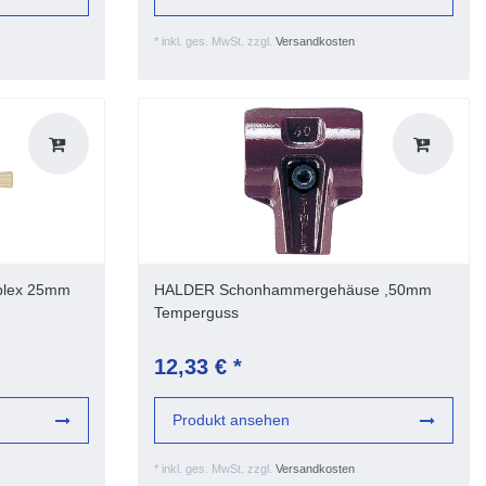
*
inkl. ges. MwSt.
zzgl.
Versandkosten
plex 25mm
HALDER Schonhammergehäuse ,50mm
Temperguss
12,33 € *
Produkt ansehen
*
inkl. ges. MwSt.
zzgl.
Versandkosten