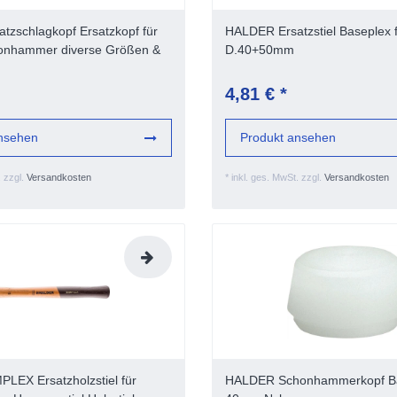
tzschlagkopf Ersatzkopf für
HALDER Ersatzstiel Baseplex
onhammer diverse Größen &
D.40+50mm
4,81 € *
nsehen
Produkt ansehen
.
zzgl.
Versandkosten
*
inkl. ges. MwSt.
zzgl.
Versandkosten
LEX Ersatzholzstiel für
HALDER Schonhammerkopf B