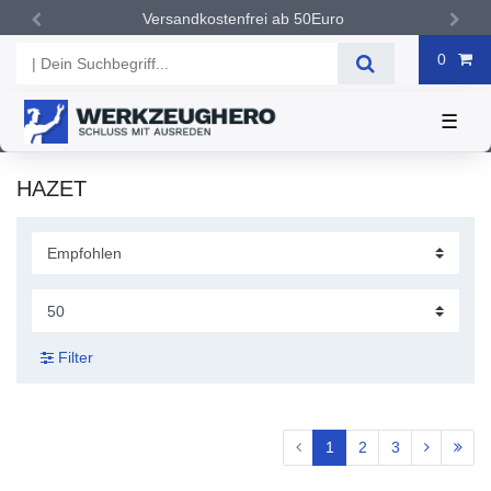
Versandkostenfrei ab 50Euro
0
☰
HAZET
Filter
1
2
3