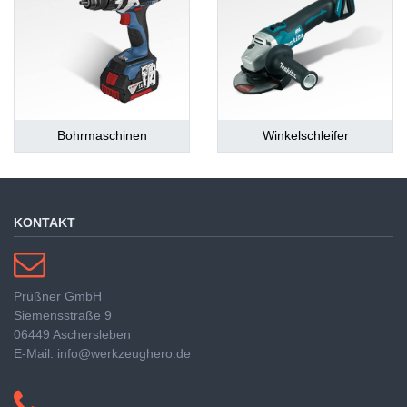
Bohrmaschinen
Winkelschleifer
KONTAKT
Prüßner GmbH
Siemensstraße 9
06449 Aschersleben
E-Mail: info@werkzeughero.de