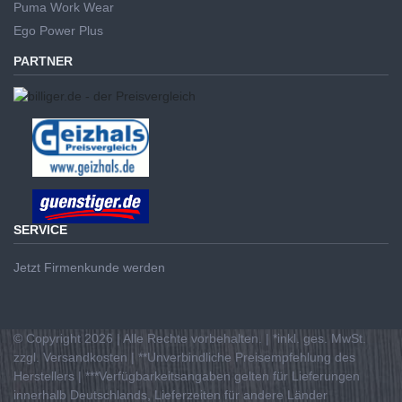
Puma Work Wear
Ego Power Plus
PARTNER
SERVICE
Jetzt Firmenkunde werden
© Copyright 2026 | Alle Rechte vorbehalten. | *inkl. ges. MwSt.
zzgl. Versandkosten | **Unverbindliche Preisempfehlung des
Herstellers | ***Verfügbarkeitsangaben gelten für Lieferungen
innerhalb Deutschlands, Lieferzeiten für andere Länder