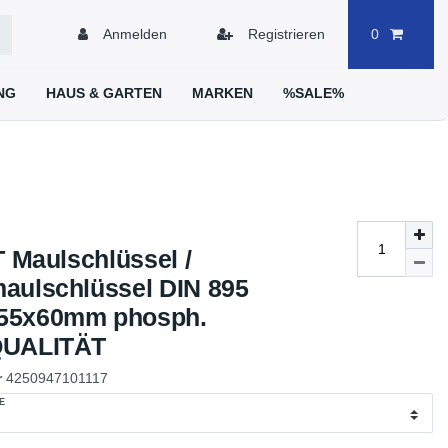
Anmelden
Registrieren
0
NG
HAUS & GARTEN
MARKEN
%SALE%
Maulschlüssel /
aulschlüssel DIN 895
55x60mm phosph.
QUALITÄT
r
4250947101117
E