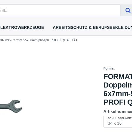
ELEKTROWERKZEUGE
ARBEITSSCHUTZ & BERUFSBEKLEIDU
l DIN 895 6x7mm-55x60mm phosph. PROFI QUALITÄT
Format
FORMAT 
Doppelm
6x7mm-
PROFI 
Artikelnumme
SCHLÜSSELWEIT