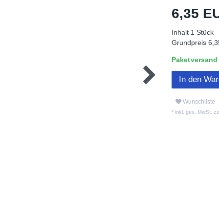
6,35 
Inhalt
1
Stück
Grundpreis
6,3
Paketversand L
In den Wa
Wunschliste
* inkl. ges. MwSt. zz