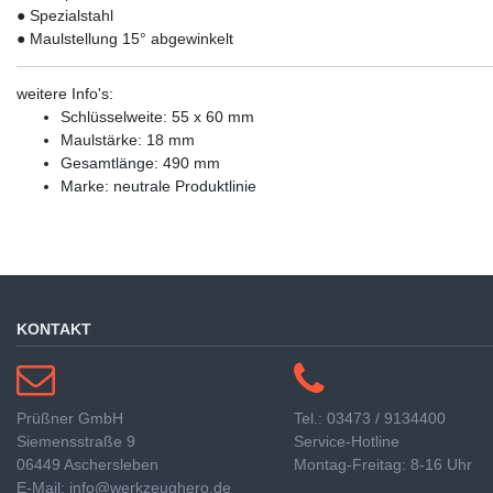
● Spezialstahl
● Maulstellung 15° abgewinkelt
weitere Info's:
Schlüsselweite: 55 x 60 mm
Maulstärke: 18 mm
Gesamtlänge: 490 mm
Marke: neutrale Produktlinie
KONTAKT
Prüßner GmbH
Tel.: 03473 / 9134400
Siemensstraße 9
Service-Hotline
06449 Aschersleben
Montag-Freitag: 8-16 Uhr
E-Mail: info@werkzeughero.de