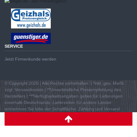
SERVICE
Jetzt Firmenkunde werden
© Copyright 2026 | Alle Rechte vorbehalten. | *inkl. ges. MwSt.
zzgl. Versandkosten | **Unverbindliche Preisempfehlung des
Herstellers | ***Verfügbarkeitsangaben gelten für Lieferungen
innerhalb Deutschlands, Lieferzeiten für andere Länder
entnehmen Sie bitte der Schaltfläche: Zahlung und Versand