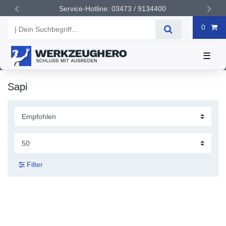
Service-Hotline: 03473 / 9134400
0
☰
Sapi
Filter