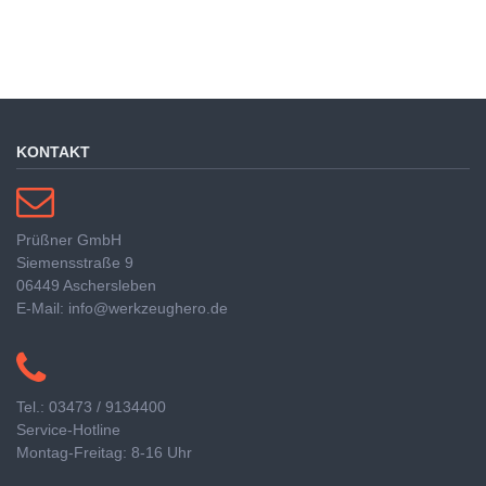
KONTAKT
Prüßner GmbH
Siemensstraße 9
06449 Aschersleben
E-Mail: info@werkzeughero.de
Tel.: 03473 / 9134400
Service-Hotline
Montag-Freitag: 8-16 Uhr