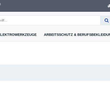
Versandkostenfrei ab 50
Innerhalb Deutschland
ELEKTROWERKZEUGE
ARBEITSSCHUTZ & BERUFSBEKLEIDU