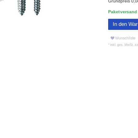
Grundpreis
0,0
Paketversand L
In den Wa
Wunschliste
* inkl. ges. MwSt. zz