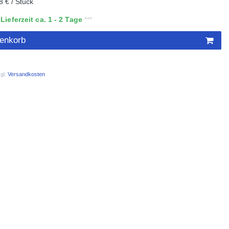
8 € / Stück
ieferzeit ca. 1 - 2 Tage
renkorb
gl.
Versandkosten