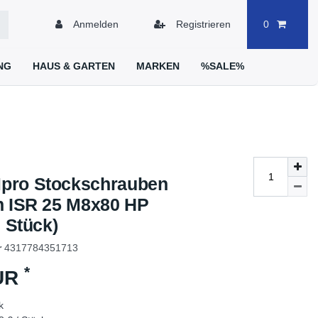
Anmelden
Registrieren
0
NG
HAUS & GARTEN
MARKEN
%SALE%
pro Stockschrauben
n ISR 25 M8x80 HP
0 Stück)
r
4317784351713
*
EUR
k