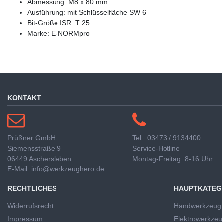
Abmessung: M8 x 80 mm
Ausführung: mit Schlüsselfläche SW 6
Bit-Größe ISR: T 25
Marke: E-NORMpro
KONTAKT
Prüßner GmbH
Tel.: 03473 / 9134400
Siemensstraße 9
Service-Hotline
06449 Aschersleben
Montag-Freitag: 8-16 Uhr
E-Mail: info@werkzeughero.de
RECHTLICHES
HAUPTKATEG
Widerrufsrecht
Handwerkzeug
Impressum
Elektrowerkze