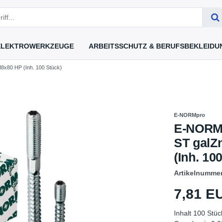
ELEKTROWERKZEUGE
ARBEITSSCHUTZ & BERUFSBEKLEIDU
x80 HP (Inh. 100 Stück)
E-NORMpro
E-NORM
ST galZ
(Inh. 10
Artikelnumme
7,81 
Inhalt
100
Stüc