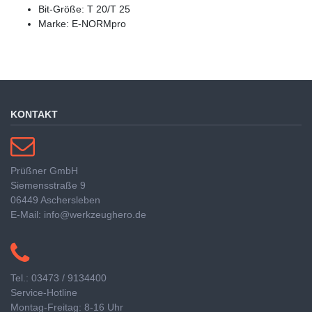
Bit-Größe: T 20/T 25
Marke: E-NORMpro
KONTAKT
Prüßner GmbH
Siemensstraße 9
06449 Aschersleben
E-Mail: info@werkzeughero.de
Tel.: 03473 / 9134400
Service-Hotline
Montag-Freitag: 8-16 Uhr