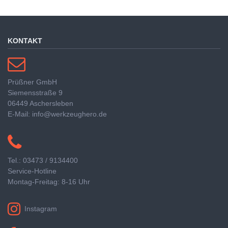
KONTAKT
Prüßner GmbH
Siemensstraße 9
06449 Aschersleben
E-Mail: info@werkzeughero.de
Tel.: 03473 / 9134400
Service-Hotline
Montag-Freitag: 8-16 Uhr
Instagram