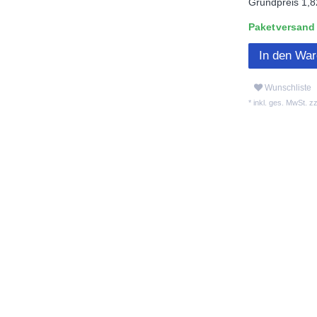
Grundpreis
1,8
Paketversand L
In den Wa
Wunschliste
* inkl. ges. MwSt. zz