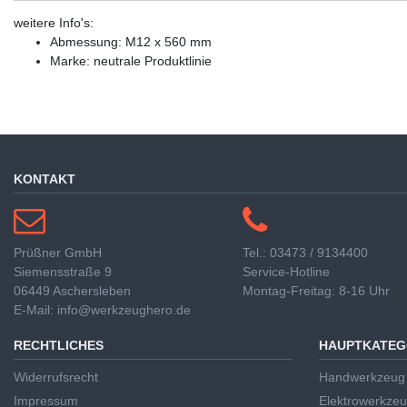
weitere Info's:
Abmessung: M12 x 560 mm
Marke: neutrale Produktlinie
KONTAKT
Prüßner GmbH
Tel.: 03473 / 9134400
Siemensstraße 9
Service-Hotline
06449 Aschersleben
Montag-Freitag: 8-16 Uhr
E-Mail: info@werkzeughero.de
RECHTLICHES
HAUPTKATEG
Widerrufsrecht
Handwerkzeug
Impressum
Elektrowerkze