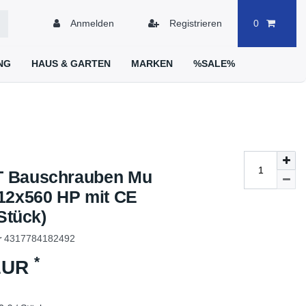
Anmelden
Registrieren
0
NG
HAUS & GARTEN
MARKEN
%SALE%
 Bauschrauben Mu
12x560 HP mit CE
 Stück)
r
4317784182492
*
 EUR