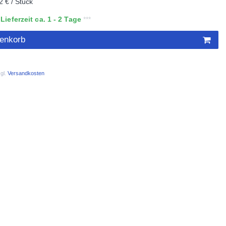
2 € / Stück
ieferzeit ca. 1 - 2 Tage
renkorb
gl.
Versandkosten