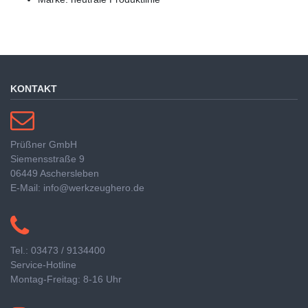
KONTAKT
Prüßner GmbH
Siemensstraße 9
06449 Aschersleben
E-Mail: info@werkzeughero.de
Tel.: 03473 / 9134400
Service-Hotline
Montag-Freitag: 8-16 Uhr