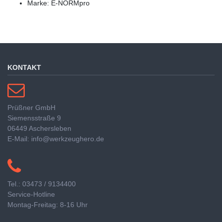
Marke: E-NORMpro
KONTAKT
Prüßner GmbH
Siemensstraße 9
06449 Aschersleben
E-Mail: info@werkzeughero.de
Tel.: 03473 / 9134400
Service-Hotline
Montag-Freitag: 8-16 Uhr