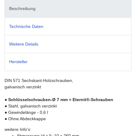
Beschreibung
Technische Daten
Weitere Details
Hersteller
DIN 571 Sechskant-Holzschrauben,
galvanisch verzinkt
● Schlüsselschrauben-Ø 7 mm = Eternit®-Schrauben
●
Stahl, galvanisch verzinkt
● Gewindelänge - 0,6 l
● Ohne Abdeckkappe
weitere Info's:
Abmessung (d x l): 10 x 260 mm