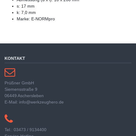
s: 17 mm
k: 7,0 mm
Marke: E-NORMpro
KONTAKT
Prüßner GmbH
Siemensstraße 9
06449 Aschersleben
E-Mail: info@werkzeughero.de
Tel.: 03473 / 9134400
Service-Hotline