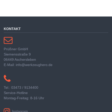
KONTAKT
Prüßner GmbH
Siemensstraße 9
06449 Aschersleben
E-Mail: info@werkzeughero.de
Tel.: 03473 / 9134400
Service-Hotline
Montag-Freitag: 8-16 Uhr
Instagram