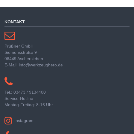
KONTAKT
Prüßner GmbH
Siemensstraße 9
06449 Aschersleben
E-Mail: info@werkzeughero.de
Tel.: 03473 / 9134400
Service-Hotline
Montag-Freitag: 8-16 Uhr
Instagram