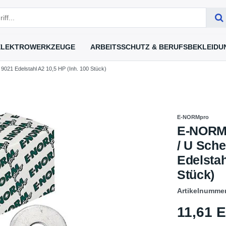
ELEKTROWERKZEUGE
ARBEITSSCHUTZ & BERUFSBEKLEIDU
021 Edelstahl A2 10,5 HP (Inh. 100 Stück)
E-NORMpro
E-NORMp
/ U Sch
Edelstah
Stück)
Artikelnumme
11,61 