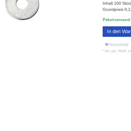
Inhalt
100
Stüc
Grundpreis
0,1
Paketversand L
In den Wa
Wunschliste
* inkl. ges. MwSt. zz