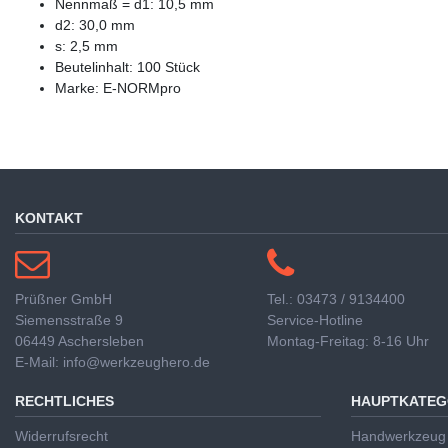
Nennmaß = d1: 10,5 mm
d2: 30,0 mm
s: 2,5 mm
Beutelinhalt: 100 Stück
Marke: E-NORMpro
KONTAKT
Prüßner GmbH
Tel.: 03473 / 9134400
Siemensstraße 9
Service-Hotline
06449 Aschersleben
Montag-Freitag: 8-16 Uhr
E-Mail: info@werkzeughero.de
RECHTLICHES
HAUPTKATEG
Widerrufsrecht
Handwerkzeug