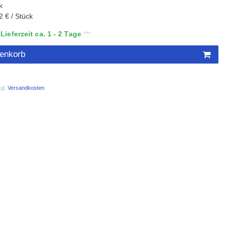
k
2 € / Stück
ieferzeit ca. 1 - 2 Tage
renkorb
gl.
Versandkosten