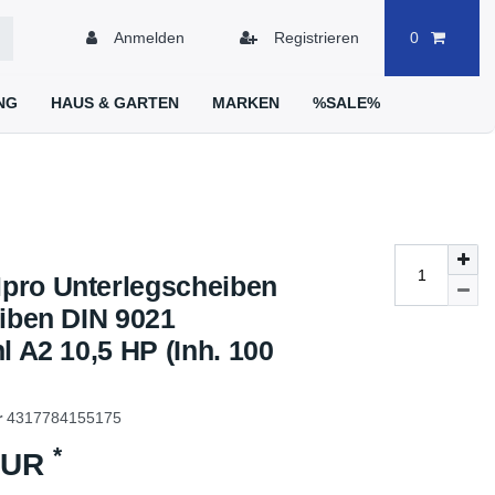
Anmelden
Registrieren
0
NG
HAUS & GARTEN
MARKEN
%SALE%
ro Unterlegscheiben
eiben DIN 9021
l A2 10,5 HP (Inh. 100
r
4317784155175
*
EUR