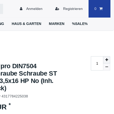
Anmelden
Registrieren
0
NG
HAUS & GARTEN
MARKEN
%SALE%
pro DIN7504
raube Schraube ST
3,5x16 HP No (Inh.
ck)
r
4317784225038
*
EUR