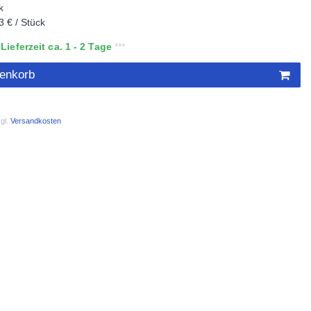
k
3 € / Stück
ieferzeit ca. 1 - 2 Tage
renkorb
gl.
Versandkosten