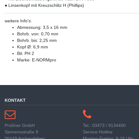
● Linsenkopf mit Kreuzschlitz H (Phillips)
weitere Info's:
Abmessung: 3,5 x 16 mm
Bohrb. von: 0,70 mm
Bohrb. bis: 2,25 mm
Kopf Ø: 6,9 mm
Bit: PH 2
Marke: E-NORMpro
KONTAKT
Prüßner GmbH
Tel.: 03473 / 9134400
Siemensstraße 9
Service-Hotline
06449 Aschersleben
Montag-Freitag: 8-16 Uhr