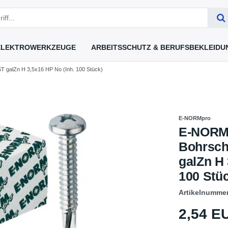
ELEKTROWERKZEUGE
ARBEITSSCHUTZ & BERUFSBEKLEIDU
galZn H 3,5x16 HP No (Inh. 100 Stück)
E-NORMpro
E-NORM
Bohrsch
galZn H 
100 Stü
Artikelnumme
2,54 