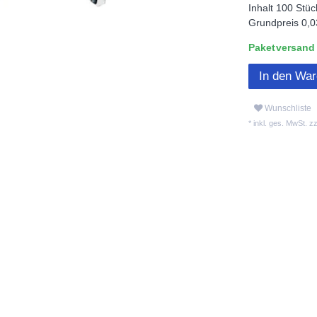
Inhalt
100
Stüc
Grundpreis
0,0
Paketversand L
In den Wa
Wunschliste
* inkl. ges. MwSt. zz