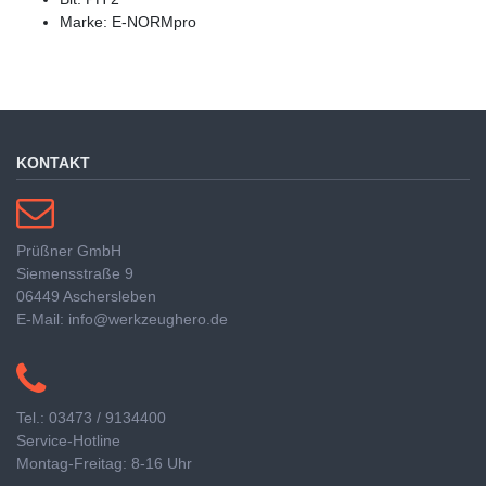
Marke: E-NORMpro
KONTAKT
Prüßner GmbH
Siemensstraße 9
06449 Aschersleben
E-Mail: info@werkzeughero.de
Tel.: 03473 / 9134400
Service-Hotline
Montag-Freitag: 8-16 Uhr