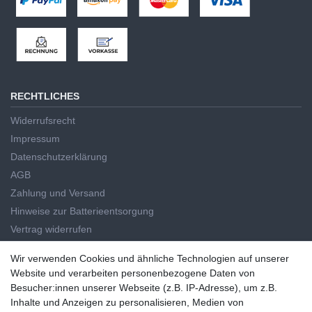
RECHTLICHES
Widerrufsrecht
Impressum
Datenschutzerklärung
AGB
Zahlung und Versand
Hinweise zur Batterieentsorgung
Vertrag widerrufen
HAUPTKATEGORIEN
Wir verwenden Cookies und ähnliche Technologien auf unserer
Wir verwenden Cookies und ähnliche Technologien auf unserer
Website und verarbeiten personenbezogene Daten von
Handwerkzeug
Website und verarbeiten personenbezogene Daten von
Besucher:innen unserer Webseite (z.B. IP-Adresse), um z.B.
Elektrowerkzeug
Besucher:innen unserer Webseite (z.B. IP-Adresse), um z.B. Inhalte
Inhalte und Anzeigen zu personalisieren, Medien von