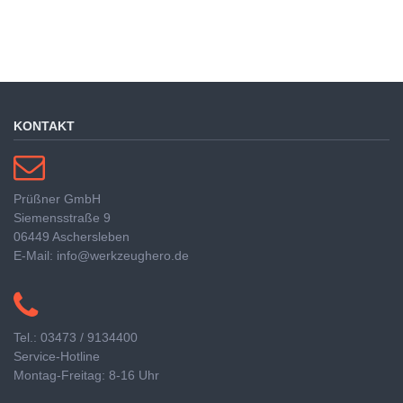
KONTAKT
Prüßner GmbH
Siemensstraße 9
06449 Aschersleben
E-Mail: info@werkzeughero.de
Tel.: 03473 / 9134400
Service-Hotline
Montag-Freitag: 8-16 Uhr