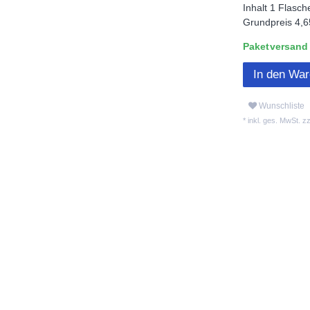
Inhalt
1
Flasch
Grundpreis
4,6
Paketversand L
In den Wa
Wunschliste
* inkl. ges. MwSt. zz