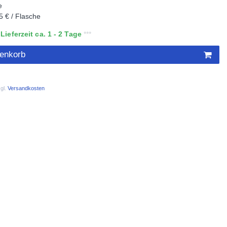
e
5 € / Flasche
ieferzeit ca. 1 - 2 Tage
renkorb
gl.
Versandkosten