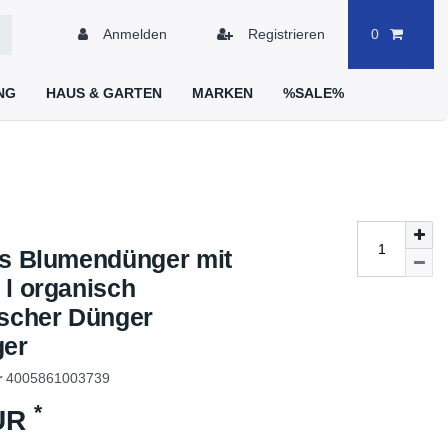
Anmelden
Registrieren
0
NG
HAUS & GARTEN
MARKEN
%SALE%
´s Blumendünger mit
 l organisch
ischer Dünger
ger
r
4005861003739
*
EUR