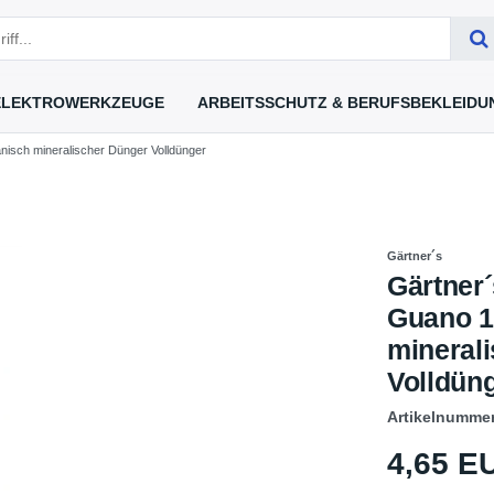
ELEKTROWERKZEUGE
ARBEITSSCHUTZ & BERUFSBEKLEIDU
nisch mineralischer Dünger Volldünger
Gärtner´s
Gärtner
Guano 1
mineral
Volldün
Artikelnumme
4,65 