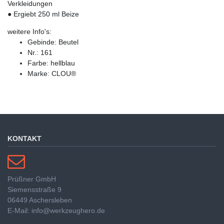
Verkleidungen
● Ergiebt 250 ml Beize
weitere Info's:
Gebinde: Beutel
Nr.: 161
Farbe: hellblau
Marke: CLOU®
KONTAKT
Prüßner GmbH
Siemensstraße 9
06449 Aschersleben
E-Mail: info@werkzeughero.de