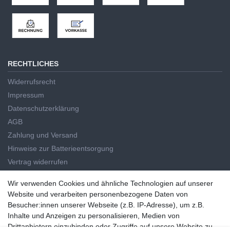
RECHTLICHES
Widerrufsrecht
Impressum
Datenschutzerklärung
AGB
Zahlung und Versand
Hinweise zur Batterieentsorgung
Vertrag widerrufen
HAUPTKATEGORIEN
Wir verwenden Cookies und ähnliche Technologien auf unserer
Wir verwenden Cookies und ähnliche Technologien auf unserer
Website und verarbeiten personenbezogene Daten von
Handwerkzeug
Website und verarbeiten personenbezogene Daten von
Besucher:innen unserer Webseite (z.B. IP-Adresse), um z.B.
Elektrowerkzeug
Besucher:innen unserer Webseite (z.B. IP-Adresse), um z.B. Inhalte
Inhalte und Anzeigen zu personalisieren, Medien von
Haus und Garten
und Anzeigen zu personalisieren, Medien von Drittanbietern
Drittanbietern einzubinden oder Zugriffe auf unsere Website zu