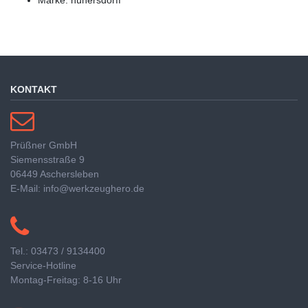
KONTAKT
Prüßner GmbH
Siemensstraße 9
06449 Aschersleben
E-Mail: info@werkzeughero.de
Tel.: 03473 / 9134400
Service-Hotline
Montag-Freitag: 8-16 Uhr