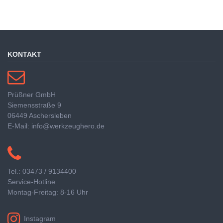
KONTAKT
Prüßner GmbH
Siemensstraße 9
06449 Aschersleben
E-Mail: info@werkzeughero.de
Tel.: 03473 / 9134400
Service-Hotline
Montag-Freitag: 8-16 Uhr
Instagram