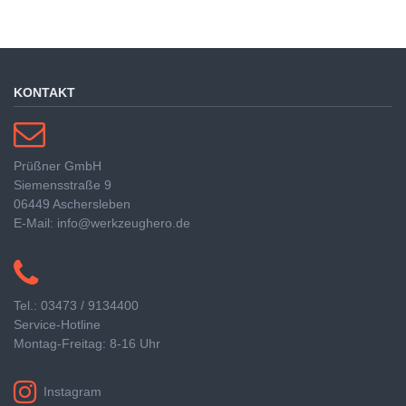
KONTAKT
Prüßner GmbH
Siemensstraße 9
06449 Aschersleben
E-Mail: info@werkzeughero.de
Tel.: 03473 / 9134400
Service-Hotline
Montag-Freitag: 8-16 Uhr
Instagram