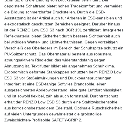
gepolsterte Schaftrand bietet hohen Tragekomfort und vermeidet
die Bildung schmerzhafter Druckstellen. Durch die ESD-
Ausstattung ist der Artikel auch für Arbeiten in ESD-sensiblen und
elektrostatisch geschützten Bereichen geeignet. Darüber hinaus
ist der RENZO Low ESD S3 nach BGR 191 zertifiziert. Integriertes
Reflexmaterial bietet Sicherheit durch bessere Sichtbarkeit auch
bei widrigen Wetter- und Lichtverhältnissen. Gegen vorzeitigen
Verschleiß des Oberleders im Bereich der Schuhspitze schützt ein
PU-Spitzenschutz. Das Obermaterial besteht aus robustem,
atmungsaktivem Rindleder, das widerstandsfähig gegen
Abnutzung ist. Textilfutter bildet ein angenehmes Schuhklima.
Ergonomisch geformte Stahlkappen schützten beim RENZO Low
ESD S3 vor Stoßeinwirkungen und Druckbeanspruchungen.
Integriert ist eine ESD-fähige Softvlies Brandsohle, einen
ausgezeichneten Abriebwiderstand, eine gute Luftdurchlässigkeit
und ist sowohl flexibel, zäh als auch formstabil. Durchtrittschutz
erhält der RENZO Low ESD S3 durch eine Stahlzwischensohle
aus korrosionsbeständigem Edelstahl. Optimale Rutschsicherheit
auf vielen Untergründen gewährleistet die grobstollige
Zweischichten-Profilsohle SAFETY-GRIP 2.