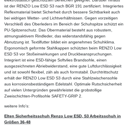
ist der RENZO Low ESD S3 nach BGR 191 zertifiziert. Integriertes
Reflexmaterial bietet Sicherheit durch bessere Sichtbarkeit auch
bei widrigen Wetter- und Lichtverhältnissen. Gegen vorzeitigen
Verschleiß des Oberleders im Bereich der Schuhspitze schützt ein
PU-Spitzenschutz. Das Obermaterial besteht aus robustem,
atmungsaktivem Rindleder, das widerstandsfähig gegen
Abnutzung ist. Textilfutter bildet ein angenehmes Schuhklima.
Ergonomisch geformte Stahlkappen schützten beim RENZO Low
ESD S3 vor Stoßeinwirkungen und Druckbeanspruchungen.
Integriert ist eine ESD-fähige Softvlies Brandsohle, einen
ausgezeichneten Abriebwiderstand, eine gute Luftdurchlässigkeit
und ist sowohl flexibel, zäh als auch formstabil. Durchtrittschutz
erhält der RENZO Low ESD S3 durch eine Stahlzwischensohle
aus korrosionsbeständigem Edelstahl. Optimale Rutschsicherheit
auf vielen Untergründen gewährleistet die grobstollige
Zweischichten-Profilsohle SAFETY-GRIP 2.
weitere Info's:
Elten Sicherheitsschuh Renzo Low ESD, S3 Arbeitsschuh in
Größen 36-48