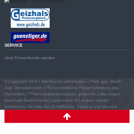
SERVICE
Jetzt Firmenkunde werden
© Copyright 2026 | Alle Rechte vorbehalten. | *inkl. ges. MwSt.
zzgl. Versandkosten | **Unverbindliche Preisempfehlung des
Herstellers | ***Verfügbarkeitsangaben gelten für Lieferungen
innerhalb Deutschlands, Lieferzeiten für andere Länder
entnehmen Sie bitte der Schaltfläche: Zahlung und Versand