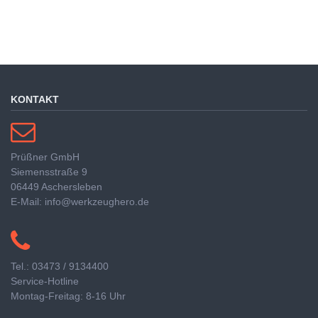
KONTAKT
Prüßner GmbH
Siemensstraße 9
06449 Aschersleben
E-Mail: info@werkzeughero.de
Tel.: 03473 / 9134400
Service-Hotline
Montag-Freitag: 8-16 Uhr