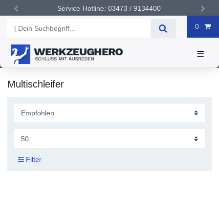
Service-Hotline: 03473 / 9134400
0
☰
Multischleifer
Filter