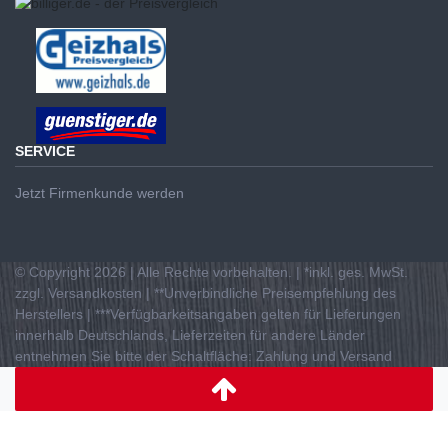
SERVICE
Jetzt Firmenkunde werden
© Copyright 2026 | Alle Rechte vorbehalten. | *inkl. ges. MwSt.
zzgl. Versandkosten | **Unverbindliche Preisempfehlung des
Herstellers | ***Verfügbarkeitsangaben gelten für Lieferungen
innerhalb Deutschlands, Lieferzeiten für andere Länder
entnehmen Sie bitte der Schaltfläche: Zahlung und Versand