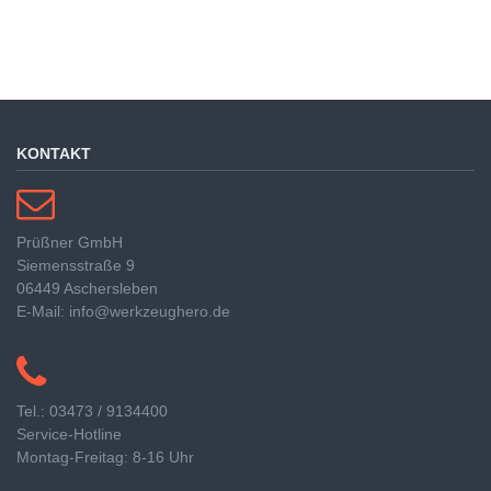
KONTAKT
Prüßner GmbH
Siemensstraße 9
06449 Aschersleben
E-Mail: info@werkzeughero.de
Tel.: 03473 / 9134400
Service-Hotline
Montag-Freitag: 8-16 Uhr