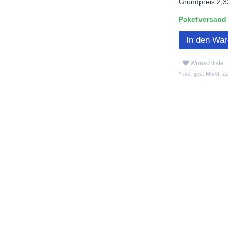
Grundpreis
2,3
Paketversand L
In den Wa
Wunschliste
* inkl. ges. MwSt. zz