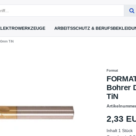
ELEKTROWERKZEUGE
ARBEITSSCHUTZ & BERUFSBEKLEIDU
80mm TiN
Format
FORMAT 
Bohrer
TiN
Artikelnumme
2,33 
Inhalt
1
Stück