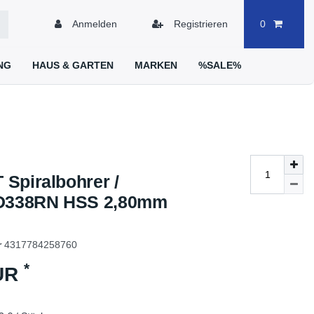
Anmelden
Registrieren
0
NG
HAUS & GARTEN
MARKEN
%SALE%
Spiralbohrer /
 D338RN HSS 2,80mm
r
4317784258760
*
EUR