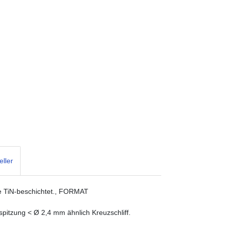
eller
che TiN-beschichtet., FORMAT
pitzung < Ø 2,4 mm ähnlich Kreuzschliff.