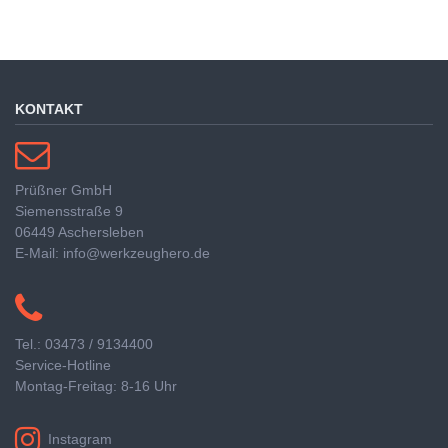
KONTAKT
Prüßner GmbH
Siemensstraße 9
06449 Aschersleben
E-Mail: info@werkzeughero.de
Tel.: 03473 / 9134400
Service-Hotline
Montag-Freitag: 8-16 Uhr
Instagram