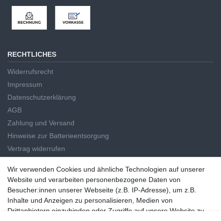
RECHTLICHES
Widerrufsrecht
Impressum
Datenschutzerklärung
AGB
Zahlung und Versand
Hinweise zur Batterieentsorgung
Vertrag widerrufen
HAUPTKATEGORIEN
Wir verwenden Cookies und ähnliche Technologien auf unserer
Wir verwenden Cookies und ähnliche Technologien auf unserer
Website und verarbeiten personenbezogene Daten von
Handwerkzeug
Website und verarbeiten personenbezogene Daten von
Besucher:innen unserer Webseite (z.B. IP-Adresse), um z.B.
Elektrowerkzeug
Besucher:innen unserer Webseite (z.B. IP-Adresse), um z.B. Inhalte
Inhalte und Anzeigen zu personalisieren, Medien von
Haus und Garten
und Anzeigen zu personalisieren, Medien von Drittanbietern
Drittanbietern einzubinden oder Zugriffe auf unsere Website zu
Markenwelt
einzubinden oder Zugriffe auf unsere Website zu analysieren. Die
analysieren. Die Datenverarbeitung erfolgt erst durch gesetzte