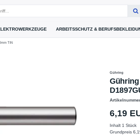
ELEKTROWERKZEUGE
ARBEITSSCHUTZ & BERUFSBEKLEIDU
10mm TiN
Gühring
Gühring
D1897G
Artikelnumme
6,19 
Inhalt
1
Stück
Grundpreis
6,1