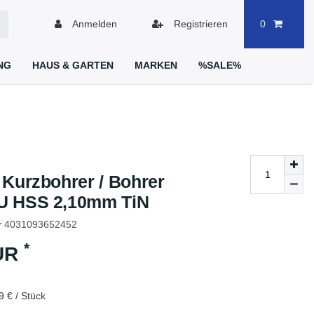
Anmelden
Registrieren
0
NG
HAUS & GARTEN
MARKEN
%SALE%
 Kurzbohrer / Bohrer
U HSS 2,10mm TiN
r
4031093652452
*
EUR
9 € / Stück