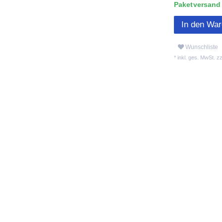
Paketversand L
In den Wa
Wunschliste
* inkl. ges. MwSt. zz