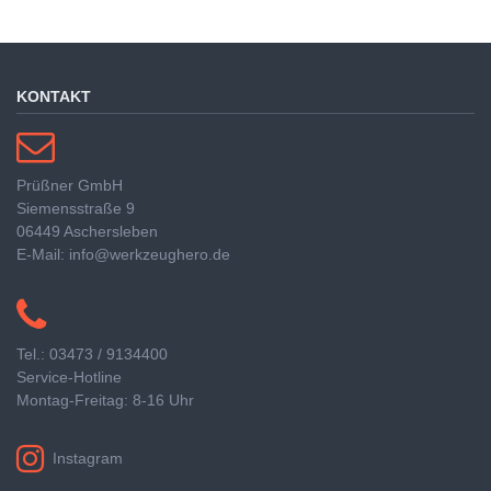
KONTAKT
Prüßner GmbH
Siemensstraße 9
06449 Aschersleben
E-Mail: info@werkzeughero.de
Tel.: 03473 / 9134400
Service-Hotline
Montag-Freitag: 8-16 Uhr
Instagram