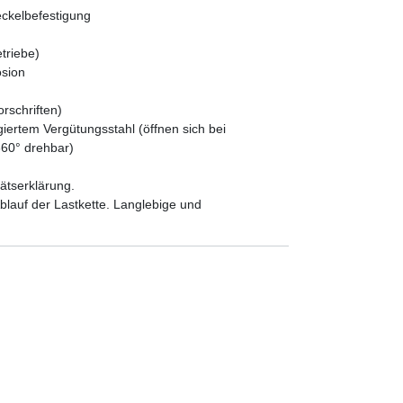
ckelbefestigung
triebe)
osion
rschriften)
iertem Vergütungsstahl (öffnen sich bei
360° drehbar)
tätserklärung.
blauf der Lastkette. Langlebige und