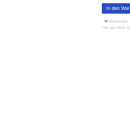
In den Wa
Wunschliste
* inkl. ges. MwSt. zz