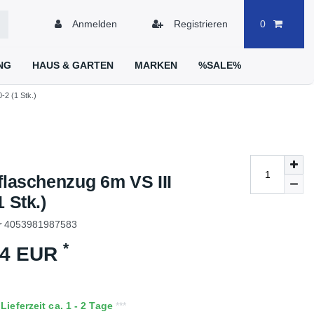
Anmelden
Registrieren
0
NG
HAUS & GARTEN
MARKEN
%SALE%
-2 (1 Stk.)
flaschenzug 6m VS III
1 Stk.)
r
4053981987583
*
14 EUR
ieferzeit ca. 1 - 2 Tage