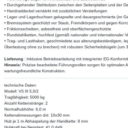
• Durchgehender Stehbolzen zwischen den Seitenplatten und der De
• Handraddeckel verstärkt mit zusätzlichen Versteifungen
• Lager und Lagerbuchsen gekapselte und dauergeschmierte (im Ge
• Bremssystem geschützt vor Staub, Fremdkörpern und gegen Korr
• Friktionsscheiben, asbestfreie und oberflächengeschützte
• Rundstahlketten, hochfest (gemäß nationaler und internationaler Vo
• Trag- und Lasthaken, geschmiedete aus alterungsbeständigem, leg
Überlastung ohne zu brechen) mit robusten Sicherheitsbügeln (um 
Lieferung
: Inklusive Betriebsanleitung mit integrierter EG-Konformi
Hinweis:
Präzise bearbeitete Führungsrollen sorgen für optimalen A
wartungsfreundliche Konstruktion.
technische Daten:
Modell: VS III 5,0/2
Tragfähigkeit: 5000 kg
Anzahl Kettenstränge: 2
Normalhubhöhe: 6,0 m
Kettenabmessungen dxt: 10x30 mm
Hub je 1 m Abhaspelung der Handkette: 8 mm
Hubkraft bei Nennlast: 41,0 daN