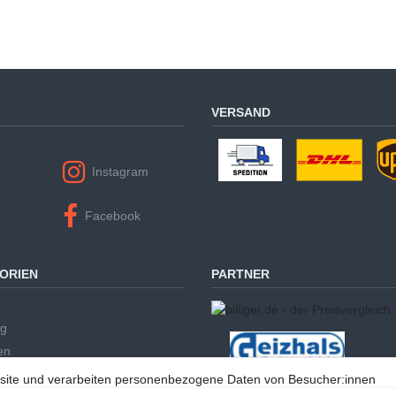
VERSAND
Instagram
Facebook
ORIEN
PARTNER
ug
en
te und verarbeiten personenbezogene Daten von Besucher:innen
site und verarbeiten personenbezogene Daten von Besucher:innen