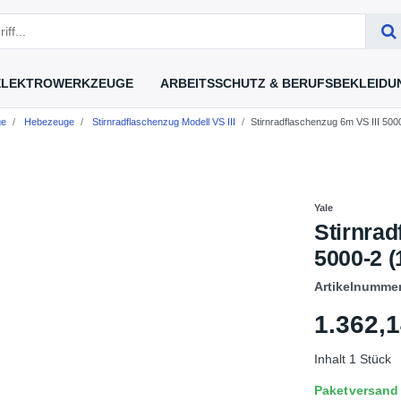
ELEKTROWERKZEUGE
ARBEITSSCHUTZ & BERUFSBEKLEIDU
ge
Hebezeuge
Stirnradflaschenzug Modell VS III
Stirnradflaschenzug 6m VS III 5000
Yale
Stirnrad
5000-2 (
Artikelnumme
1.362,
Inhalt
1
Stück
Paketversand L