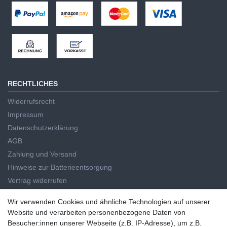
RECHTLICHES
Widerrufsrecht
Impressum
Datenschutzerklärung
AGB
Zahlung und Versand
Hinweise zur Batterieentsorgung
Vertrag widerrufen
HAUPTKATEGORIEN
Wir verwenden Cookies und ähnliche Technologien auf unserer
Wir verwenden Cookies und ähnliche Technologien auf unserer
Website und verarbeiten personenbezogene Daten von
Handwerkzeug
Website und verarbeiten personenbezogene Daten von
Besucher:innen unserer Webseite (z.B. IP-Adresse), um z.B.