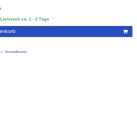
k
ieferzeit ca. 1 - 2 Tage
renkorb
gl.
Versandkosten