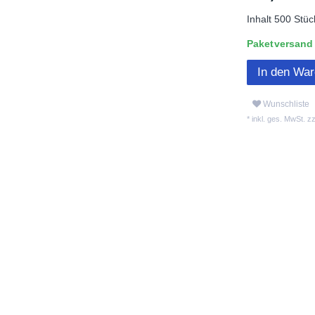
Inhalt
500
Stüc
Paketversand L
In den Wa
Wunschliste
* inkl. ges. MwSt. zz