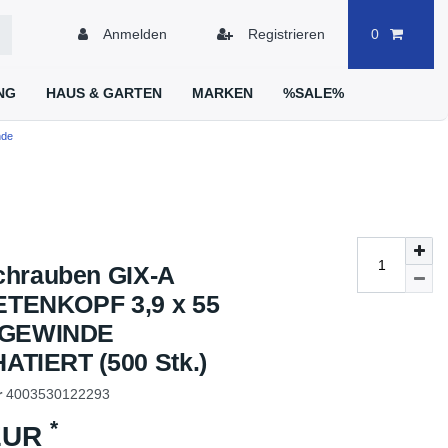
Anmelden
Registrieren
0
NG
HAUS & GARTEN
MARKEN
%SALE%
nde
hrauben GIX-A
TENKOPF 3,9 x 55
NGEWINDE
TIERT (500 Stk.)
r
4003530122293
*
 EUR