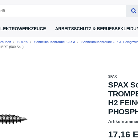
ELEKTROWERKZEUGE
ARBEITSSCHUTZ & BERUFSBEKLEIDU
hrauben
SPAX®
Schnellbauschraube, GIX A
Schnellbauschraube GIX A, Feingewi
RT (500 Stk.)
SPAX
SPAX Sc
TROMPE
H2 FEI
PHOSPHA
Artikelnumme
17,16