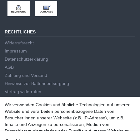
RECHTLICHES
Widerrufsrecht
Impressum
Datenschutzerklärung
AGB
Zahlung und Versand
Hinweise zur Batterieentsorgung
Vertrag widerrufen
HAUPTKATEGORIEN
Wir verwenden Cookies und ähnliche Technologien auf unserer
Wir verwenden Cookies und ähnliche Technologien auf unserer
Website und verarbeiten personenbezogene Daten von
Handwerkzeug
Website und verarbeiten personenbezogene Daten von
Besucher:innen unserer Webseite (z.B. IP-Adresse), um z.B.
Elektrowerkzeug
Besucher:innen unserer Webseite (z.B. IP-Adresse), um z.B. Inhalte
Inhalte und Anzeigen zu personalisieren, Medien von
Haus und Garten
und Anzeigen zu personalisieren, Medien von Drittanbietern
Drittanbietern einzubinden oder Zugriffe auf unsere Website zu
Markenwelt
einzubinden oder Zugriffe auf unsere Website zu analysieren. Die
analysieren. Die Datenverarbeitung erfolgt erst durch gesetzte