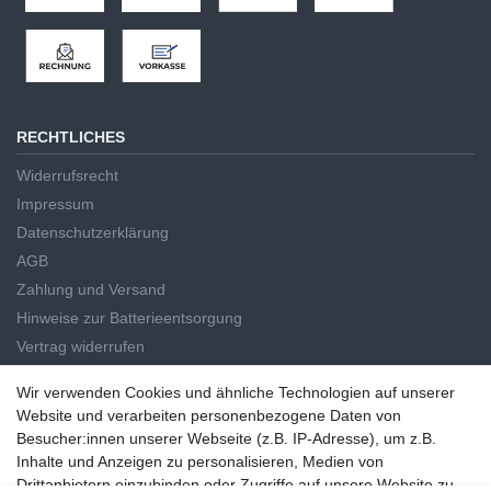
RECHTLICHES
Widerrufsrecht
Impressum
Datenschutzerklärung
AGB
Zahlung und Versand
Hinweise zur Batterieentsorgung
Vertrag widerrufen
HAUPTKATEGORIEN
Wir verwenden Cookies und ähnliche Technologien auf unserer
Wir verwenden Cookies und ähnliche Technologien auf unserer
Website und verarbeiten personenbezogene Daten von
Handwerkzeug
Website und verarbeiten personenbezogene Daten von
Besucher:innen unserer Webseite (z.B. IP-Adresse), um z.B.
Elektrowerkzeug
Besucher:innen unserer Webseite (z.B. IP-Adresse), um z.B. Inhalte
Inhalte und Anzeigen zu personalisieren, Medien von
Haus und Garten
und Anzeigen zu personalisieren, Medien von Drittanbietern
Drittanbietern einzubinden oder Zugriffe auf unsere Website zu