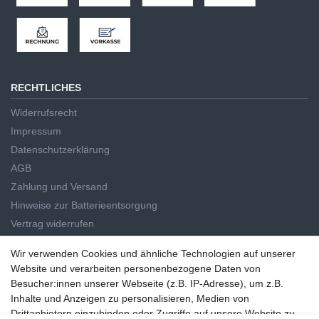
RECHTLICHES
Widerrufsrecht
Impressum
Datenschutzerklärung
AGB
Zahlung und Versand
Hinweise zur Batterieentsorgung
Vertrag widerrufen
HAUPTKATEGORIEN
Wir verwenden Cookies und ähnliche Technologien auf unserer
Wir verwenden Cookies und ähnliche Technologien auf unserer
Website und verarbeiten personenbezogene Daten von
Handwerkzeug
Website und verarbeiten personenbezogene Daten von
Besucher:innen unserer Webseite (z.B. IP-Adresse), um z.B.
Elektrowerkzeug
Besucher:innen unserer Webseite (z.B. IP-Adresse), um z.B. Inhalte
Inhalte und Anzeigen zu personalisieren, Medien von
Haus und Garten
und Anzeigen zu personalisieren, Medien von Drittanbietern
Drittanbietern einzubinden oder Zugriffe auf unsere Website zu