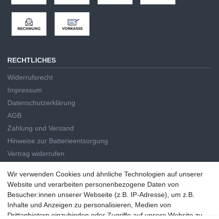
RECHTLICHES
Widerrufsrecht
Impressum
Datenschutzerklärung
AGB
Zahlung und Versand
Hinweise zur Batterieentsorgung
Vertrag widerrufen
HAUPTKATEGORIEN
Wir verwenden Cookies und ähnliche Technologien auf unserer
Wir verwenden Cookies und ähnliche Technologien auf unserer
Website und verarbeiten personenbezogene Daten von
Handwerkzeug
Website und verarbeiten personenbezogene Daten von
Besucher:innen unserer Webseite (z.B. IP-Adresse), um z.B.
Elektrowerkzeug
Besucher:innen unserer Webseite (z.B. IP-Adresse), um z.B. Inhalte
Inhalte und Anzeigen zu personalisieren, Medien von
Haus und Garten
und Anzeigen zu personalisieren, Medien von Drittanbietern
Drittanbietern einzubinden oder Zugriffe auf unsere Website zu