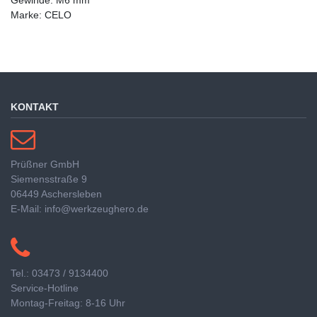
Marke: CELO
KONTAKT
Prüßner GmbH
Siemensstraße 9
06449 Aschersleben
E-Mail: info@werkzeughero.de
Tel.: 03473 / 9134400
Service-Hotline
Montag-Freitag: 8-16 Uhr