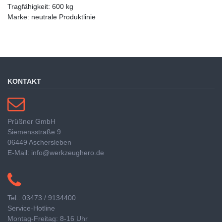
Tragfähigkeit: 600 kg
Marke: neutrale Produktlinie
KONTAKT
Prüßner GmbH
Siemensstraße 9
06449 Aschersleben
E-Mail: info@werkzeughero.de
Tel.: 03473 / 9134400
Service-Hotline
Montag-Freitag: 8-16 Uhr