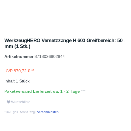
WerkzeugHERO Versetzzange H 600 Greifbereich: 50 -
mm (1 Stk.)
Artikelnummer
8718026802844
UVP 870,72 €
Inhalt
1
Stück
Paketversand Lieferzeit ca. 1 - 2 Tage
Wunschliste
* inkl. ges. MwSt. zzgl.
Versandkosten