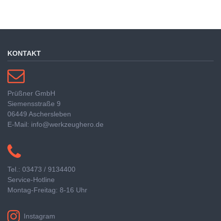
KONTAKT
Prüßner GmbH
Siemensstraße 9
06449 Aschersleben
E-Mail: info@werkzeughero.de
Tel.: 03473 / 9134400
Service-Hotline
Montag-Freitag: 8-16 Uhr
Instagram