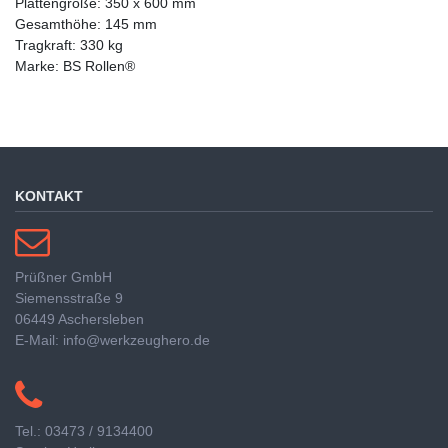
Plattengröße: 350 x 600 mm
Gesamthöhe: 145 mm
Tragkraft: 330 kg
Marke: BS Rollen®
KONTAKT
Prüßner GmbH
Siemensstraße 9
06449 Aschersleben
E-Mail: info@werkzeughero.de
Tel.: 03473 / 9134400