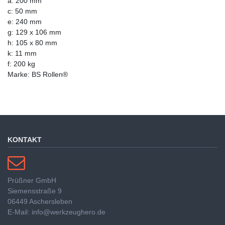
a: 200 mm
c: 50 mm
e: 240 mm
g: 129 x 106 mm
h: 105 x 80 mm
k: 11 mm
f: 200 kg
Marke: BS Rollen®
KONTAKT
Prüßner GmbH
Siemensstraße 9
06449 Aschersleben
E-Mail: info@werkzeughero.de