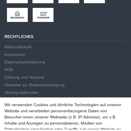
RECHTLICHES
Widerrufsrecht
Impressum
Datenschutzerklärung
AGB
Zahlung und Versand
Hinweise zur Batterieentsorgung
Vertrag widerrufen
HAUPTKATEGORIEN
Wir verwenden Cookies und ähnliche Technologien auf unserer
Wir verwenden Cookies und ähnliche Technologien auf unserer
Website und verarbeiten personenbezogene Daten von
Handwerkzeug
Website und verarbeiten personenbezogene Daten von
Besucher:innen unserer Webseite (z.B. IP-Adresse), um z.B.
Elektrowerkzeug
Besucher:innen unserer Webseite (z.B. IP-Adresse), um z.B. Inhalte
Inhalte und Anzeigen zu personalisieren, Medien von
Haus und Garten
und Anzeigen zu personalisieren, Medien von Drittanbietern
Drittanbietern einzubinden oder Zugriffe auf unsere Website zu