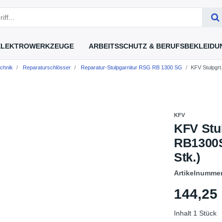
ELEKTROWERKZEUGE
ARBEITSSCHUTZ & BERUFSBEKLEIDU
chnik
Reparaturschlösser
Reparatur-Stulpgarnitur RSG RB 1300 SG
KFV Stulpgr
KFV
KFV Stu
RB1300S
Stk.)
Artikelnumme
144,2
Inhalt
1
Stück