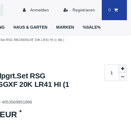
Anmelden
Registrieren
0
NG
HAUS & GARTEN
MARKEN
%SALE%
t.Set RSG RB1300SGXF 20K LR41 HI (1 Stk.)
lpgrt.Set RSG
GXF 20K LR41 HI (1
r
4053569851886
*
5 EUR