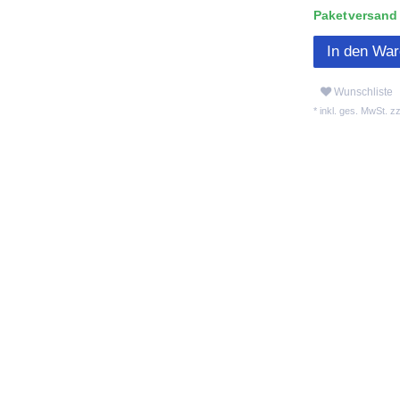
Paketversand L
In den Wa
Wunschliste
* inkl. ges. MwSt. zz