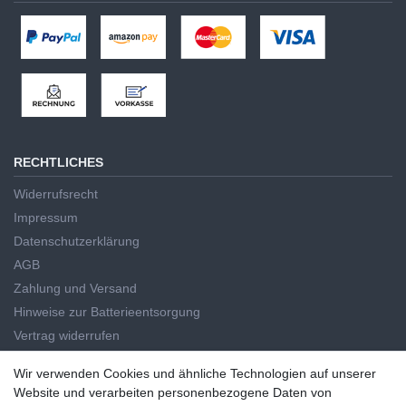
RECHTLICHES
Widerrufsrecht
Impressum
Datenschutzerklärung
AGB
Zahlung und Versand
Hinweise zur Batterieentsorgung
Vertrag widerrufen
HAUPTKATEGORIEN
Wir verwenden Cookies und ähnliche Technologien auf unserer
Wir verwenden Cookies und ähnliche Technologien auf unserer
Website und verarbeiten personenbezogene Daten von
Handwerkzeug