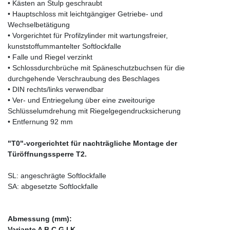
• Kästen an Stulp geschraubt
• Hauptschloss mit leichtgängiger Getriebe- und
Wechselbetätigung
• Vorgerichtet für Profilzylinder mit wartungsfreier,
kunststoffummantelter Softlockfalle
• Falle und Riegel verzinkt
• Schlossdurchbrüche mit Späneschutzbuchsen für die
durchgehende Verschraubung des Beschlages
• DIN rechts/links verwendbar
• Ver- und Entriegelung über eine zweitourige
Schlüsselumdrehung mit Riegelgegendrucksicherung
• Entfernung 92 mm
"T0"-vorgerichtet für nachträgliche Montage der
Türöffnungssperre T2.
SL: angeschrägte Softlockfalle
SA: abgesetzte Softlockfalle
Abmessung (mm):
Variante A B C G I K