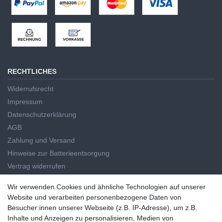
RECHTLICHES
Widerrufsrecht
Impressum
Datenschutzerklärung
AGB
Zahlung und Versand
Hinweise zur Batterieentsorgung
Vertrag widerrufen
HAUPTKATEGORIEN
Wir verwenden Cookies und ähnliche Technologien auf unserer
Wir verwenden Cookies und ähnliche Technologien auf unserer
Website und verarbeiten personenbezogene Daten von
Handwerkzeug
Website und verarbeiten personenbezogene Daten von
Besucher:innen unserer Webseite (z.B. IP-Adresse), um z.B.
Elektrowerkzeug
Besucher:innen unserer Webseite (z.B. IP-Adresse), um z.B. Inhalte
Inhalte und Anzeigen zu personalisieren, Medien von