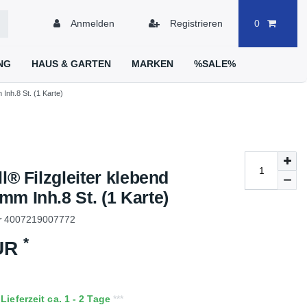
Anmelden
Registrieren
0
NG
HAUS & GARTEN
MARKEN
%SALE%
 Inh.8 St. (1 Karte)
ll® Filzgleiter klebend
m Inh.8 St. (1 Karte)
r
4007219007772
*
EUR
ieferzeit ca. 1 - 2 Tage