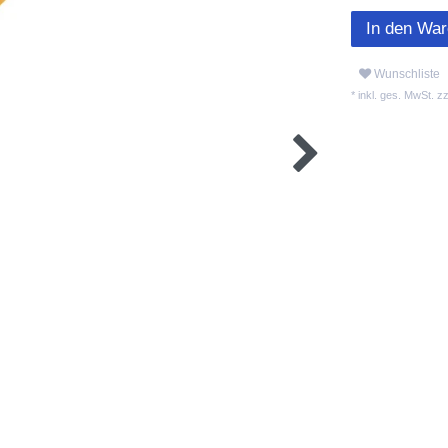
In den Wa
Wunschliste
* inkl. ges. MwSt. zz