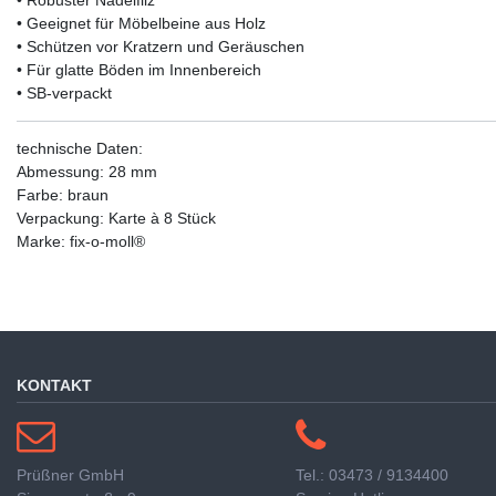
• Robuster Nadelfilz
• Geeignet für Möbelbeine aus Holz
• Schützen vor Kratzern und Geräuschen
• Für glatte Böden im Innenbereich
• SB-verpackt
technische Daten:
Abmessung: 28 mm
Farbe: braun
Verpackung: Karte à 8 Stück
Marke: fix-o-moll®
KONTAKT
Prüßner GmbH
Tel.: 03473 / 9134400