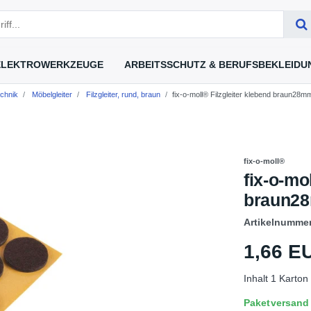
ELEKTROWERKZEUGE
ARBEITSSCHUTZ & BERUFSBEKLEIDU
chnik
Möbelgleiter
Filzgleiter, rund, braun
fix-o-moll® Filzgleiter klebend braun28mm
fix-o-moll®
fix-o-mo
braun28m
Artikelnumme
1,66 
Inhalt
1
Karton
Paketversand L